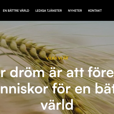
EN BÄTTRE VÄRLD
LEDIGA TJÄNSTER
NYHETER
KONTAKT
VILKA VI ÄR
r dröm är att för
niskor för en bä
värld