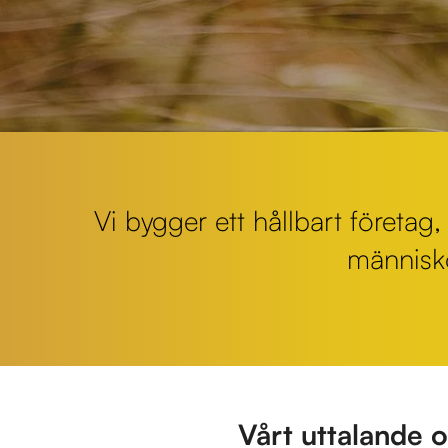
Vi bygger ett hållbart företa
människ
Vårt uttalande o