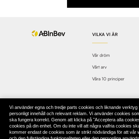
VILKA VI ÄR
Vår dröm
Vårt arv
Våra 10 principer
Vi använder egna och tredje parts cookies och liknande verktyg fö
personligt innehåll och relevant reklam. Vi använder cookies som
ska fungera korrekt. Genom att klicka på "Acceptera alla cookies
cookies på din enhet. Om du inte vill att några valfria cookies ska
kommer endast de cookies som är strikt nödvändiga för att vår w
© 2026 AB InBev Sweden. All rights reserved.
och den fullständiga funktionaliteten eller den personliga anvä