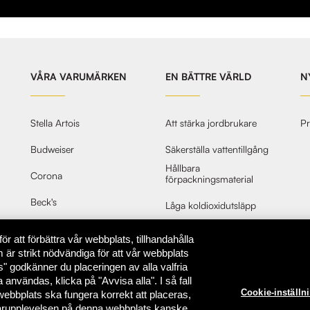
VÅRA VARUMÄRKEN
EN BÄTTRE VÄRLD
N
Stella Artois
Att stärka jordbrukare
Pr
Budweiser
Säkerställa vattentillgång
Hållbara
Corona
förpackningsmaterial
Beck's
Låga koldioxidutsläpp
Alla märken
r att förbättra vår webbplats, tillhandahålla
 är strikt nödvändiga för att vår webbplats
" godkänner du placeringen av alla valfria
 användas, klicka på "Avvisa alla". I så fall
Cookie-inställn
ebbplats ska fungera korrekt att placeras,
Integritetspoli
ndarupplevelsen på denna webbplats kanske