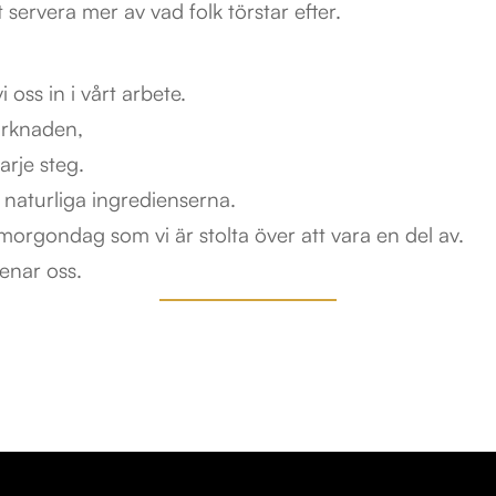
att servera mer av vad folk törstar efter.
 oss in i vårt arbete.
marknaden,
arje steg.
naturliga ingredienserna.
orgondag som vi är stolta över att vara en del av.
renar oss.