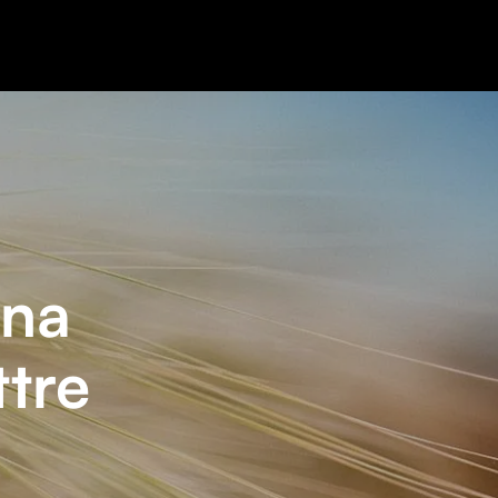
ena
ttre