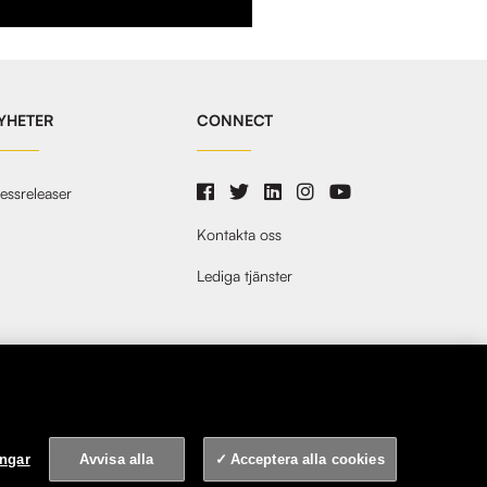
YHETER
CONNECT
essreleaser
Kontakta oss
Lediga tjänster
ingar
Avvisa alla
Acceptera alla cookies
cy
Villkor
Drick Ansvarsfullt
Cookie-inställningar