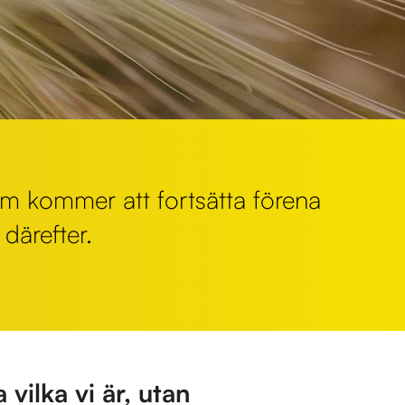
om kommer att fortsätta förena
ärefter.
vilka vi är, utan