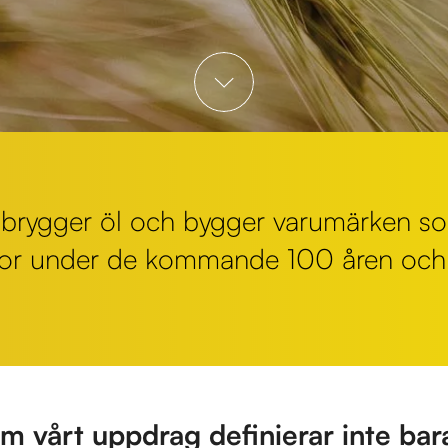
g, brygger öl och bygger varumärken s
or under de kommande 100 åren och d
m vårt uppdrag definierar inte bara 