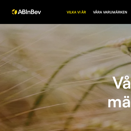
VILKA VI ÄR
VÅRA VARUMÄRKEN
Vå
män