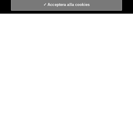
Acceptera alla cookies
VILKA VI ÄR
VÅRA VARUMÄRKEN
EN BÄTTRE VÄRLD
NYHETER
CONNECT
© 2026 AB InBev Sweden. All rights reserved.
Integritetspolicy
Villkor